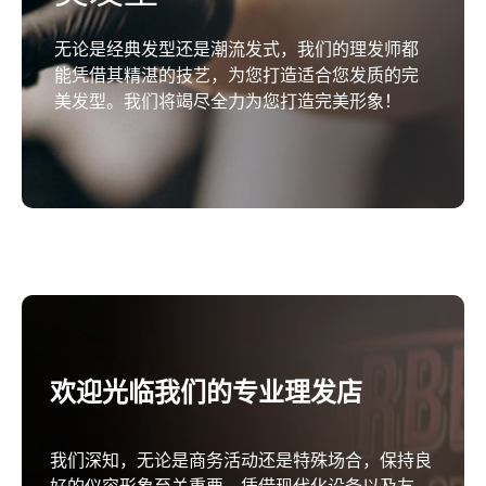
除了优质的服务，您还可以在此享受轻松愉快的
无论是经典发型还是潮流发式，我们的理发师都
氛围。我们的理发店是您摆脱日常喧嚣、享受放
能凭借其精湛的技艺，为您打造适合您发质的完
松时光的理想去处。
美发型。我们将竭尽全力为您打造完美形象！
欢迎光临我们的专业理发店
我们深知，无论是商务活动还是特殊场合，保持良