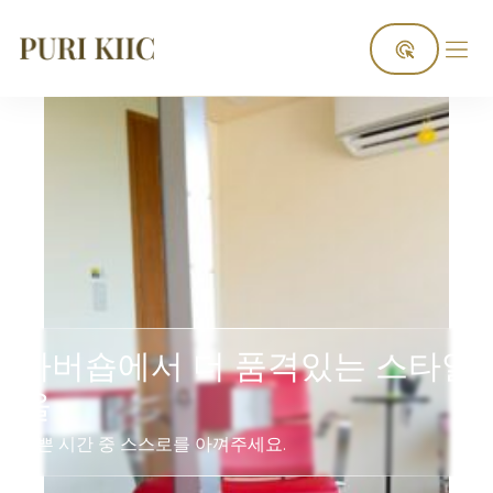
Home
Facilities
바버숍
바버숍에서 더 품격있는 스타일
을
바쁜 시간 중 스스로를 아껴주세요.