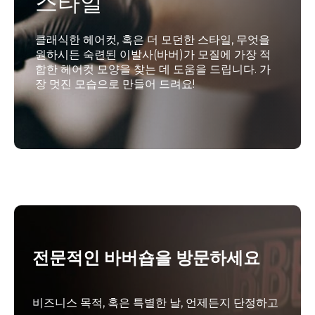
스타일
고품질 서비스는 물론, 따뜻하고 느긋한 분위기를
만들어 드립니다. Puri KIIC의 바버숍은 일상생활
클래식한 헤어컷, 혹은 더 모던한 스타일, 무엇을
의 복잡함에서 벗어나 느긋하게 휴식을 취할 수 있
원하시든 숙련된 이발사(바버)가 모질에 가장 적
는 최고의 공간입니다.
합한 헤어컷 모양을 찾는 데 도움을 드립니다. 가
장 멋진 모습으로 만들어 드려요!
전문적인 바버숍을 방문하세요
비즈니스 목적, 혹은 특별한 날, 언제든지 단정하고